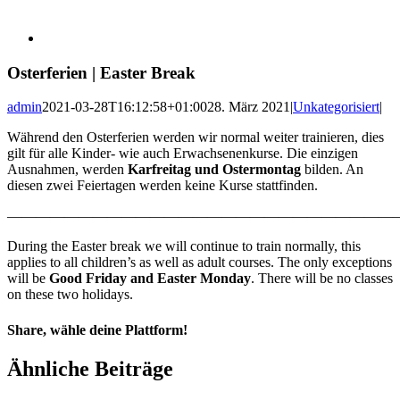
Osterferien | Easter Break
admin
2021-03-28T16:12:58+01:00
28. März 2021
|
Unkategorisiert
|
Während den Osterferien werden wir normal weiter trainieren, dies
gilt für alle Kinder- wie auch Erwachsenenkurse. Die einzigen
Ausnahmen, werden
Karfreitag und Ostermontag
bilden. An
diesen zwei Feiertagen werden keine Kurse stattfinden.
———————————————————————————
During the Easter break we will continue to train normally, this
applies to all children’s as well as adult courses. The only exceptions
will be
Good Friday and Easter Monday
. There will be no classes
on these two holidays.
Share, wähle deine Plattform!
Facebook
X
Reddit
LinkedIn
Pinterest
E-
Ähnliche Beiträge
Mail