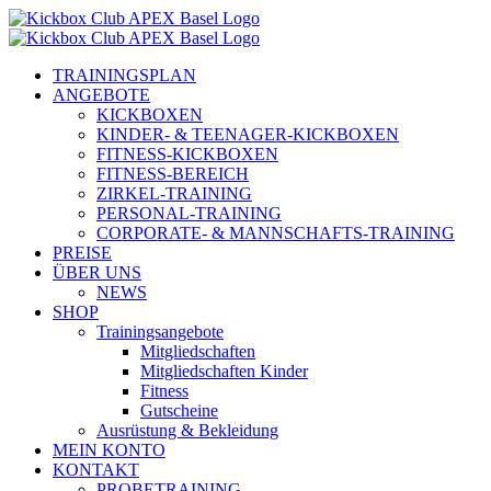
Zum
Inhalt
springen
TRAININGSPLAN
ANGEBOTE
KICKBOXEN
KINDER- & TEENAGER-KICKBOXEN
FITNESS-KICKBOXEN
FITNESS-BEREICH
ZIRKEL-TRAINING
PERSONAL-TRAINING
CORPORATE- & MANNSCHAFTS-TRAINING
PREISE
ÜBER UNS
NEWS
SHOP
Trainingsangebote
Mitgliedschaften
Mitgliedschaften Kinder
Fitness
Gutscheine
Ausrüstung & Bekleidung
MEIN KONTO
KONTAKT
PROBETRAINING