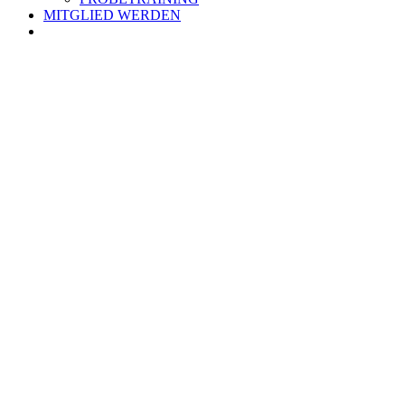
MITGLIED WERDEN
Zeige
grösseres
Bild