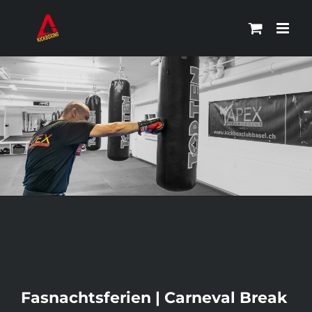
Zum
Inhalt
springen
Zeige
Fasnachtsferien | Carneval Break
grösseres