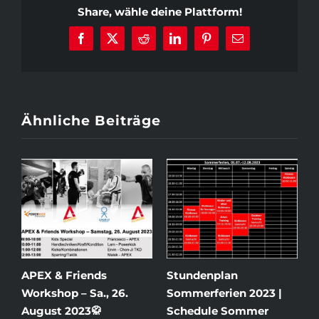
Share, wähle deine Plattform!
Facebook
X
Reddit
LinkedIn
Pinterest
E-
Mail
Ähnliche Beiträge
B
(
2
1
3
APEX & Friends
Stundenplan
Workshop – Sa., 26.
Sommerferien 2023 |
August 2023🥋
Schedule Sommer