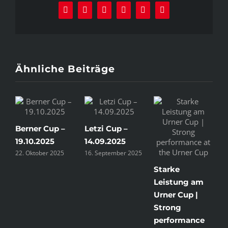
Facebook
X
Reddit
LinkedIn
Pinterest
E-
Mail
Ähnliche Beiträge
Berner Cup –
Letzi Cup –
I
19.10.2025
14.09.2025
C
22. Oktober 2025
16. September 2025
9
Starke
Leistung am
Urner Cup |
Strong
performance