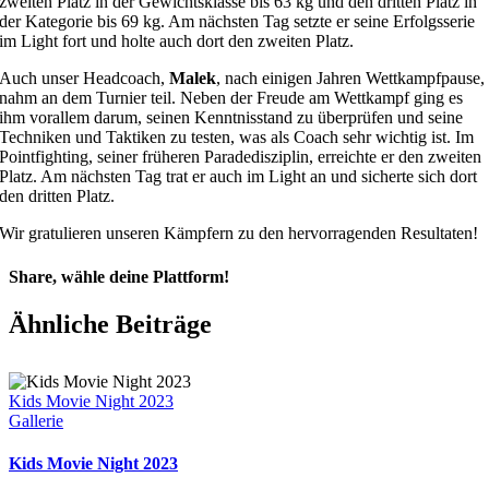
zweiten Platz in der Gewichtsklasse bis 63 kg und den dritten Platz in
der Kategorie bis 69 kg. Am nächsten Tag setzte er seine Erfolgsserie
im Light fort und holte auch dort den zweiten Platz.
Auch unser Headcoach,
Malek
, nach einigen Jahren Wettkampfpause,
nahm an dem Turnier teil. Neben der Freude am Wettkampf ging es
ihm vorallem darum, seinen Kenntnisstand zu überprüfen und seine
Techniken und Taktiken zu testen, was als Coach sehr wichtig ist. Im
Pointfighting, seiner früheren Paradedisziplin, erreichte er den zweiten
Platz. Am nächsten Tag trat er auch im Light an und sicherte sich dort
den dritten Platz.
Wir gratulieren unseren Kämpfern zu den hervorragenden Resultaten!
Share, wähle deine Plattform!
Facebook
X
Reddit
LinkedIn
Pinterest
E-
Ähnliche Beiträge
Mail
Kids Movie Night 2023
Gallerie
Kids Movie Night 2023