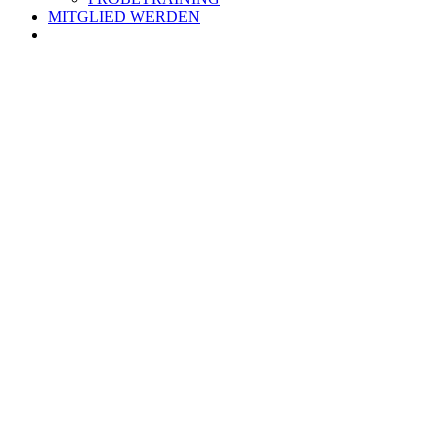
MITGLIED WERDEN
Zeige
grösseres
Bild