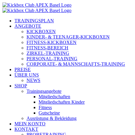
Zum
Inhalt
springen
TRAININGSPLAN
ANGEBOTE
KICKBOXEN
KINDER- & TEENAGER-KICKBOXEN
FITNESS-KICKBOXEN
FITNESS-BEREICH
ZIRKEL-TRAINING
PERSONAL-TRAINING
CORPORATE- & MANNSCHAFTS-TRAINING
PREISE
ÜBER UNS
NEWS
SHOP
Trainingsangebote
Mitgliedschaften
Mitgliedschaften Kinder
Fitness
Gutscheine
Ausrüstung & Bekleidung
MEIN KONTO
KONTAKT
PROBETRAINING