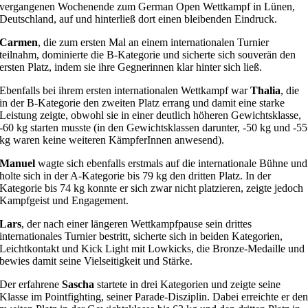
vergangenen Wochenende zum German Open Wettkampf in Lünen,
Deutschland, auf und hinterließ dort einen bleibenden Eindruck.
Carmen
, die zum ersten Mal an einem internationalen Turnier
teilnahm, dominierte die B-Kategorie und sicherte sich souverän den
ersten Platz, indem sie ihre Gegnerinnen klar hinter sich ließ.
Ebenfalls bei ihrem ersten internationalen Wettkampf war
Thalia
, die
in der B-Kategorie den zweiten Platz errang und damit eine starke
Leistung zeigte, obwohl sie in einer deutlich höheren Gewichtsklasse,
-60 kg starten musste (in den Gewichtsklassen darunter, -50 kg und -55
kg waren keine weiteren KämpferInnen anwesend).
Manuel
wagte sich ebenfalls erstmals auf die internationale Bühne und
holte sich in der A-Kategorie bis 79 kg den dritten Platz. In der
Kategorie bis 74 kg konnte er sich zwar nicht platzieren, zeigte jedoch
Kampfgeist und Engagement.
Lars
, der nach einer längeren Wettkampfpause sein drittes
internationales Turnier bestritt, sicherte sich in beiden Kategorien,
Leichtkontakt und Kick Light mit Lowkicks, die Bronze-Medaille und
bewies damit seine Vielseitigkeit und Stärke.
Der erfahrene
Sascha
startete in drei Kategorien und zeigte seine
Klasse im Pointfighting, seiner Parade-Disziplin. Dabei erreichte er de