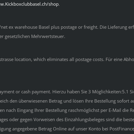
w.Kickboxclubbasel.ch/shop
.
/net ex warehouse Basel plus postage or freight. Die Lieferung e
er gesetzlichen Mehrwertsteuer.
strasse location, which eliminates all postage costs. Für eine Abh
payment or cash payment. Hierzu haben Sie 3 Möglichkeiten:5.1 
gleich den überwiesenen Betrag und lösen Ihre Bestellung sofort a
n nach Eingang Ihrer Bestellung raschmöglichst per E-Mail die R
ages oder gegen Vorweisen des Einzahlungsbeleges sind die bestel
tigung angegebene Betrag Online auf unser Konto bei PostFinance