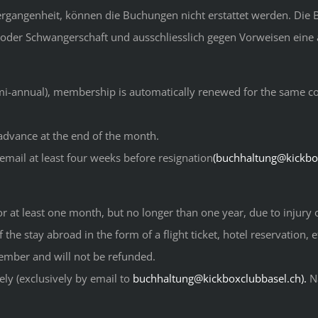
Vergangenheit, können die Buchungen nicht erstattet werden. Die 
 oder Schwangerschaft und ausschliesslich gegen Vorweisen eine ä
emi-annual), membership is automatically renewed for the same cont
dvance at the end of the month.
 email at least four weeks before resignation
(buchhaltung@kickbox
for at least one month, but no longer than one year, due to injury 
 the stay abroad in the form of a flight ticket, hotel reservation, et
member and will not be refunded.
ly (exclusively by email to
buchhaltung@kickboxclubbasel.ch).
Na