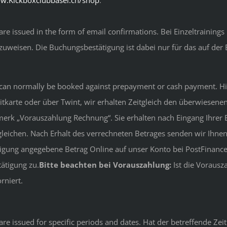
w.Kickboxclubbasel.ch/shop
.
are issued in the form of email confirmations. Bei Einzeltraining
rzuweisen. Die Buchungsbestätigung ist dabei nur für das auf der
 can normally be booked against prepayment or cash payment. Hie
arte oder über Twint, wir erhalten Zeitgleich den überwiesenen 
erk „Vorauszahlung Rechnung“. Sie erhalten nach Eingang Ihrer B
gleichen. Nach Erhalt des verrechneten Betrages senden wir Ihn
tigung angegebene Betrag Online auf unser Konto bei PostFinance
ätigung zu.
Bitte beachten bei Vorauszahlung:
Ist die Vorausz
rniert.
re issued for specific periods and dates. Hat der betreffende Zei