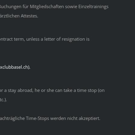
Buchungen für Mitgliedschaften sowie Einzeltrainings
rztlichen Attestes.
ract term, unless a letter of resignation is
clubbasel.ch).
or a stay abroad, he or she can take a time stop (on
c.).
chträgliche Time-Stops werden nicht akzeptiert.