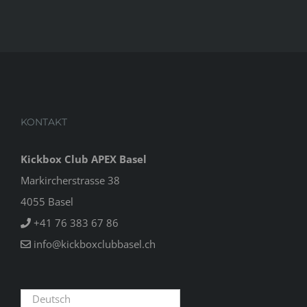
KONTAKT
Kickbox Club APEX Basel
Markircherstrasse 38
4055 Basel
+41 76 383 67 86
info@kickboxclubbasel.ch
Deutsch