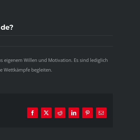
lde?
 eigenem Willen und Motivation. Es sind lediglich
ie Wettkämpfe begleiten.
Facebook
X
Reddit
LinkedIn
Pinterest
E-
Mail