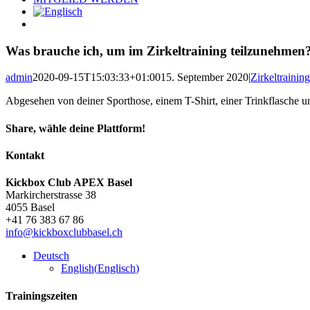
Was brauche ich, um im Zirkeltraining teilzunehmen
admin
2020-09-15T15:03:33+01:00
15. September 2020
|
Zirkeltraining
Abgesehen von deiner Sporthose, einem T-Shirt, einer Trinkflasche 
Share, wähle deine Plattform!
Facebook
X
Reddit
LinkedIn
Pinterest
E-
Kontakt
Mail
Kickbox Club APEX Basel
Markircherstrasse 38
4055 Basel
+41 76 383 67 86
info@kickboxclubbasel.ch
Deutsch
English
(
Englisch
)
Trainingszeiten