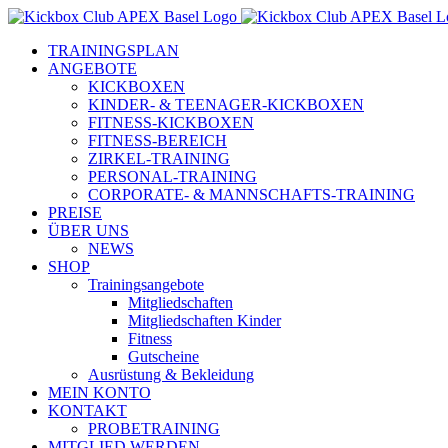
Zum
Inhalt
TRAININGSPLAN
springen
ANGEBOTE
KICKBOXEN
KINDER- & TEENAGER-KICKBOXEN
FITNESS-KICKBOXEN
FITNESS-BEREICH
ZIRKEL-TRAINING
PERSONAL-TRAINING
CORPORATE- & MANNSCHAFTS-TRAINING
PREISE
ÜBER UNS
NEWS
SHOP
Trainingsangebote
Mitgliedschaften
Mitgliedschaften Kinder
Fitness
Gutscheine
Ausrüstung & Bekleidung
MEIN KONTO
KONTAKT
PROBETRAINING
MITGLIED WERDEN