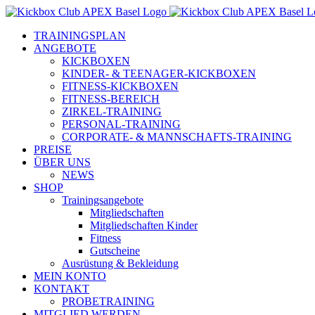
Zum
Inhalt
TRAININGSPLAN
springen
ANGEBOTE
KICKBOXEN
KINDER- & TEENAGER-KICKBOXEN
FITNESS-KICKBOXEN
FITNESS-BEREICH
ZIRKEL-TRAINING
PERSONAL-TRAINING
CORPORATE- & MANNSCHAFTS-TRAINING
PREISE
ÜBER UNS
NEWS
SHOP
Trainingsangebote
Mitgliedschaften
Mitgliedschaften Kinder
Fitness
Gutscheine
Ausrüstung & Bekleidung
MEIN KONTO
KONTAKT
PROBETRAINING
MITGLIED WERDEN