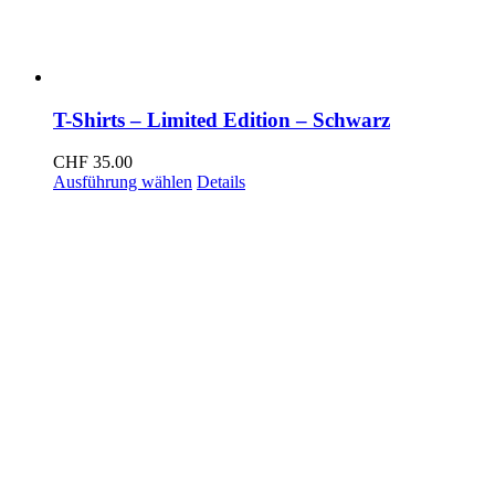
T-Shirts – Limited Edition – Schwarz
CHF
35.00
Dieses
Ausführung wählen
Details
Produkt
weist
mehrere
Varianten
auf.
Die
Optionen
können
auf
der
Produktseite
gewählt
werden