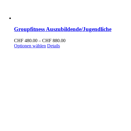
Groupfitness Auszubildende/Jugendliche
Preisspanne:
CHF
480.00
–
CHF
880.00
Dieses
CHF 480.00
Optionen wählen
Details
Produkt
bis
weist
CHF 880.00
mehrere
Varianten
auf.
Die
Optionen
können
auf
der
Produktseite
gewählt
werden