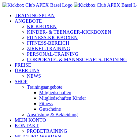
Zum
Inhalt
TRAININGSPLAN
springen
ANGEBOTE
KICKBOXEN
KINDER- & TEENAGER-KICKBOXEN
FITNESS-KICKBOXEN
FITNESS-BEREICH
ZIRKEL-TRAINING
PERSONAL-TRAINING
CORPORATE- & MANNSCHAFTS-TRAINING
PREISE
ÜBER UNS
NEWS
SHOP
Trainingsangebote
Mitgliedschaften
Mitgliedschaften Kinder
Fitness
Gutscheine
Ausrüstung & Bekleidung
MEIN KONTO
KONTAKT
PROBETRAINING
MITGLIED WERDEN