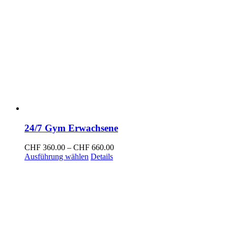
24/7 Gym Erwachsene
Preisspanne:
CHF
360.00
–
CHF
660.00
Dieses
CHF 360.00
Ausführung wählen
Details
Produkt
bis
weist
CHF 660.00
mehrere
Varianten
auf.
Die
Optionen