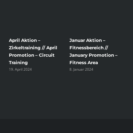
T
April Aktion –
Januar Aktion –
S
Zirkeltraining // April
Fitnessbereich //
T
Promotion – Circuit
January Promotion –
S
Training
Fitness Area
2
19. April 2024
8. Januar 2024