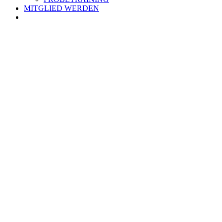
MITGLIED WERDEN
Zeige
grösseres
Bild