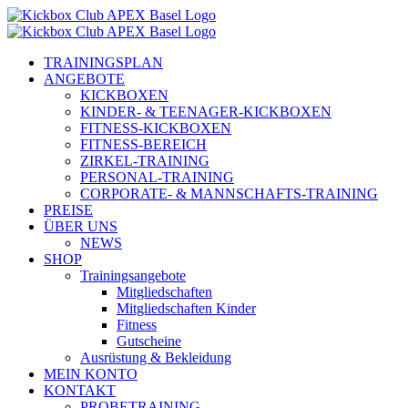
Zum
Inhalt
springen
TRAININGSPLAN
ANGEBOTE
KICKBOXEN
KINDER- & TEENAGER-KICKBOXEN
FITNESS-KICKBOXEN
FITNESS-BEREICH
ZIRKEL-TRAINING
PERSONAL-TRAINING
CORPORATE- & MANNSCHAFTS-TRAINING
PREISE
ÜBER UNS
NEWS
SHOP
Trainingsangebote
Mitgliedschaften
Mitgliedschaften Kinder
Fitness
Gutscheine
Ausrüstung & Bekleidung
MEIN KONTO
KONTAKT
PROBETRAINING