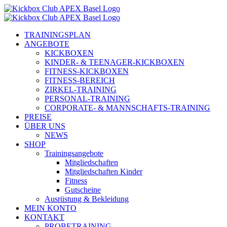
Zum
Inhalt
springen
TRAININGSPLAN
ANGEBOTE
KICKBOXEN
KINDER- & TEENAGER-KICKBOXEN
FITNESS-KICKBOXEN
FITNESS-BEREICH
ZIRKEL-TRAINING
PERSONAL-TRAINING
CORPORATE- & MANNSCHAFTS-TRAINING
PREISE
ÜBER UNS
NEWS
SHOP
Trainingsangebote
Mitgliedschaften
Mitgliedschaften Kinder
Fitness
Gutscheine
Ausrüstung & Bekleidung
MEIN KONTO
KONTAKT
PROBETRAINING