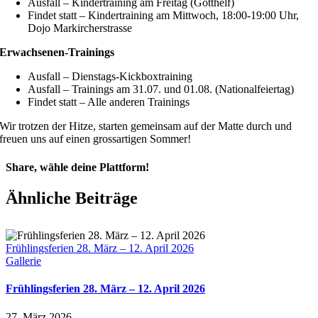
Ausfall – Kindertraining am Freitag (Gotthelf)
Findet statt – Kindertraining am Mittwoch, 18:00-19:00 Uhr,
Dojo Markircherstrasse
Erwachsenen-Trainings
Ausfall – Dienstags-Kickboxtraining
Ausfall – Trainings am 31.07. und 01.08. (Nationalfeiertag)
Findet statt – Alle anderen Trainings
Wir trotzen der Hitze, starten gemeinsam auf der Matte durch und
freuen uns auf einen grossartigen Sommer!
Share, wähle deine Plattform!
Facebook
X
Reddit
LinkedIn
Pinterest
E-
Ähnliche Beiträge
Mail
Frühlingsferien 28. März – 12. April 2026
Gallerie
Frühlingsferien 28. März – 12. April 2026
27. März 2026