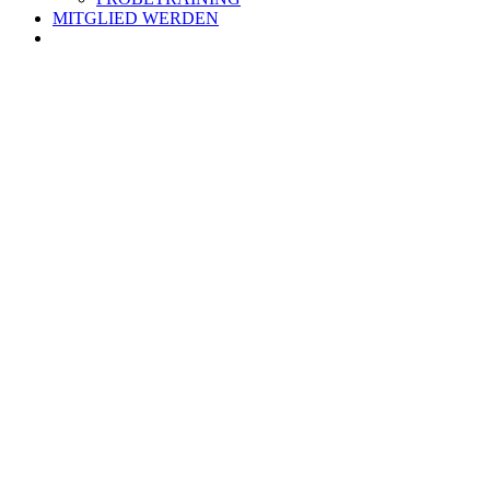
MITGLIED WERDEN
Zeige
grösseres
Bild