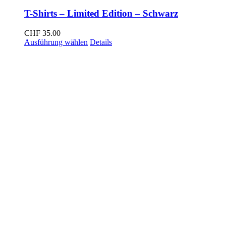
T-Shirts – Limited Edition – Schwarz
CHF
35.00
Dieses
Ausführung wählen
Details
Produkt
weist
mehrere
Varianten
auf.
Die
Optionen
können
auf
der
Produktseite
gewählt
werden