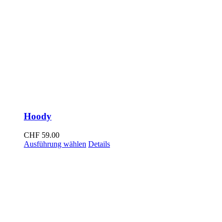
Hoody
CHF
59.00
Dieses
Ausführung wählen
Details
Produkt
weist
mehrere
Varianten
auf.
Die
Optionen
können