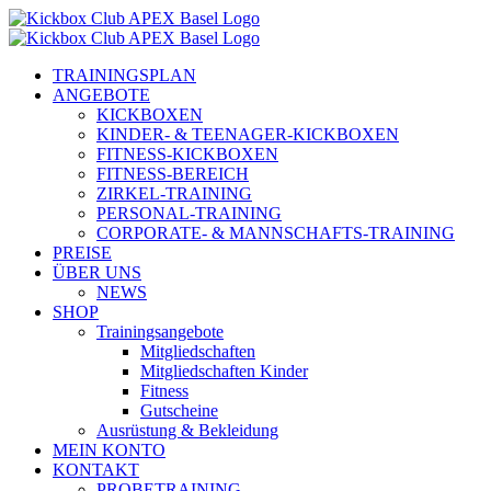
Zum
Inhalt
springen
TRAININGSPLAN
ANGEBOTE
KICKBOXEN
KINDER- & TEENAGER-KICKBOXEN
FITNESS-KICKBOXEN
FITNESS-BEREICH
ZIRKEL-TRAINING
PERSONAL-TRAINING
CORPORATE- & MANNSCHAFTS-TRAINING
PREISE
ÜBER UNS
NEWS
SHOP
Trainingsangebote
Mitgliedschaften
Mitgliedschaften Kinder
Fitness
Gutscheine
Ausrüstung & Bekleidung
MEIN KONTO
KONTAKT
PROBETRAINING