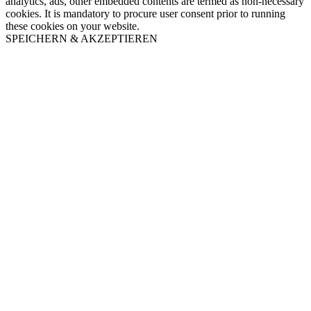
analytics, ads, other embedded contents are termed as non-necessary
cookies. It is mandatory to procure user consent prior to running
these cookies on your website.
SPEICHERN & AKZEPTIEREN
Nach
oben