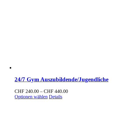
24/7 Gym Auszubildende/Jugendliche
Preisspanne:
CHF
240.00
–
CHF
440.00
Dieses
CHF 240.00
Optionen wählen
Details
Produkt
bis
weist
CHF 440.00
mehrere
Varianten
auf.
Die
Optionen