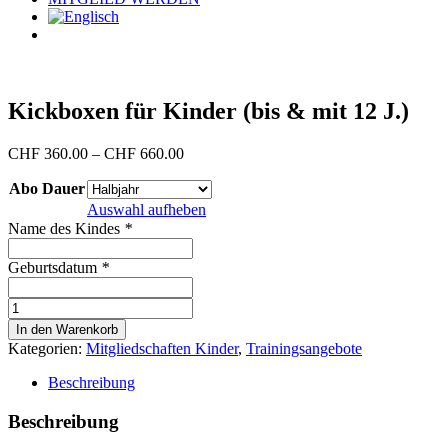
Kickboxen für Kinder (bis & mit 12 J.)
Preisspanne:
CHF
360.00
–
CHF
660.00
CHF 360.00
Abo Dauer
bis
CHF 660.00
Auswahl aufheben
Name des Kindes
*
Geburtsdatum
*
Kickboxen
für
In den Warenkorb
Kinder
Kategorien:
Mitgliedschaften Kinder
,
Trainingsangebote
(bis
&
Beschreibung
mit
12
Beschreibung
J.)