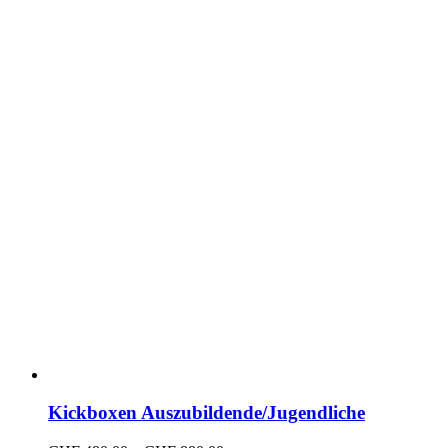
können
auf
der
Produktseite
gewählt
werden
Kickboxen Auszubildende/Jugendliche