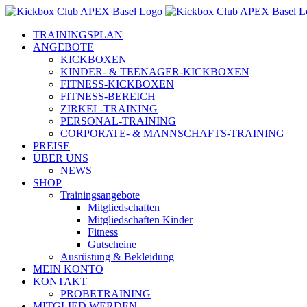
Zum
Inhalt
TRAININGSPLAN
springen
ANGEBOTE
KICKBOXEN
KINDER- & TEENAGER-KICKBOXEN
FITNESS-KICKBOXEN
FITNESS-BEREICH
ZIRKEL-TRAINING
PERSONAL-TRAINING
CORPORATE- & MANNSCHAFTS-TRAINING
PREISE
ÜBER UNS
NEWS
SHOP
Trainingsangebote
Mitgliedschaften
Mitgliedschaften Kinder
Fitness
Gutscheine
Ausrüstung & Bekleidung
MEIN KONTO
KONTAKT
PROBETRAINING
MITGLIED WERDEN