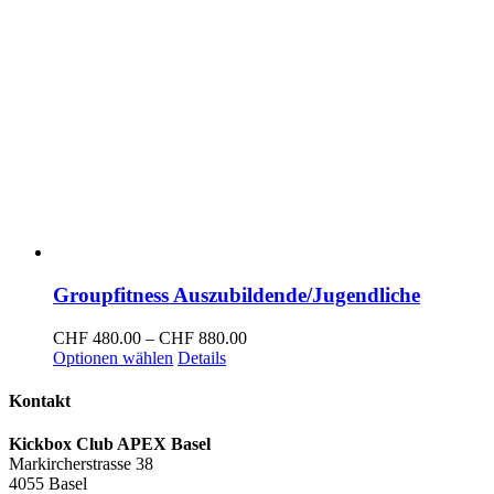
Groupfitness Auszubildende/Jugendliche
Preisspanne:
CHF
480.00
–
CHF
880.00
Dieses
CHF 480.00
Optionen wählen
Details
Produkt
bis
weist
CHF 880.00
Kontakt
mehrere
Varianten
Kickbox Club APEX Basel
auf.
Markircherstrasse 38
Die
4055 Basel