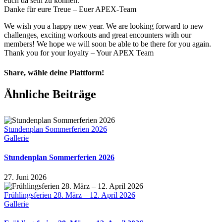
euch da sein zu können.
Danke für eure Treue – Euer APEX-Team
We wish you a happy new year. We are looking forward to new
challenges, exciting workouts and great encounters with our
members! We hope we will soon be able to be there for you again.
Thank you for your loyalty – Your APEX Team
Share, wähle deine Plattform!
Facebook
X
Reddit
LinkedIn
Pinterest
E-
Ähnliche Beiträge
Mail
Stundenplan Sommerferien 2026
Gallerie
Stundenplan Sommerferien 2026
27. Juni 2026
Frühlingsferien 28. März – 12. April 2026
Gallerie