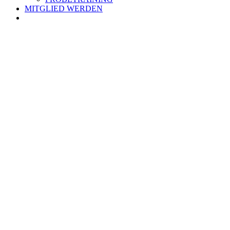
MITGLIED WERDEN
Zeige
grösseres
Bild