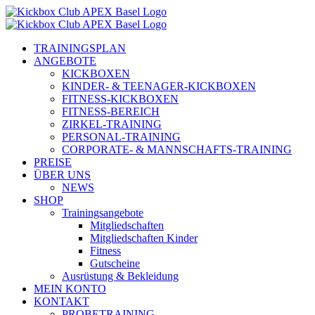
Zum
Inhalt
springen
TRAININGSPLAN
ANGEBOTE
KICKBOXEN
KINDER- & TEENAGER-KICKBOXEN
FITNESS-KICKBOXEN
FITNESS-BEREICH
ZIRKEL-TRAINING
PERSONAL-TRAINING
CORPORATE- & MANNSCHAFTS-TRAINING
PREISE
ÜBER UNS
NEWS
SHOP
Trainingsangebote
Mitgliedschaften
Mitgliedschaften Kinder
Fitness
Gutscheine
Ausrüstung & Bekleidung
MEIN KONTO
KONTAKT
PROBETRAINING