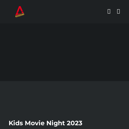
Zum
Inhalt
springen
Zeige
Kids Movie Night 2023
grösseres