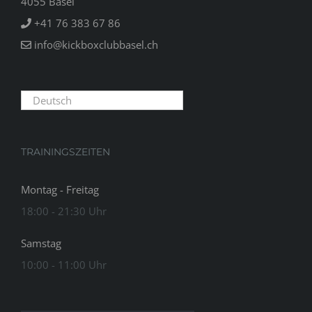
4055 Basel
+41 76 383 67 86
info@kickboxclubbasel.ch
Deutsch
TRAININGSZEITEN
Montag - Freitag
18:00 - 21:30 Uhr
Samstag
10:00 - 11:00 Uhr