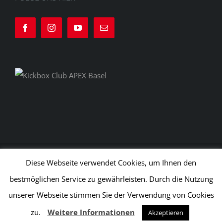
© APEX Kampfsport und Fitness GmbH
2026 | Alle Rechte
Diese Webseite verwendet Cookies, um Ihnen den
vorbehalten |
Lieferbedingungen
|
Datenschutz
|
AGB
|
Impr
bestmöglichen Service zu gewährleisten. Durch die Nutzung
by
Nesolu GmbH
unserer Webseite stimmen Sie der Verwendung von Cookies
zu.
Weitere Informationen
Akzeptieren