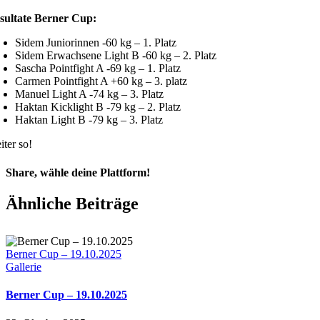
sultate Berner Cup:
Sidem Juniorinnen -60 kg – 1. Platz
Sidem Erwachsene Light B -60 kg – 2. Platz
Sascha Pointfight A -69 kg – 1. Platz
Carmen Pointfight A +60 kg – 3. platz
Manuel Light A -74 kg – 3. Platz
Haktan Kicklight B -79 kg – 2. Platz
Haktan Light B -79 kg – 3. Platz
iter so!
Share, wähle deine Plattform!
Facebook
X
Reddit
LinkedIn
Pinterest
E-
Ähnliche Beiträge
Mail
Berner Cup – 19.10.2025
Gallerie
Berner Cup – 19.10.2025