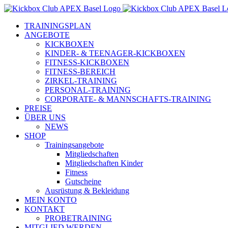
Zum
Inhalt
TRAININGSPLAN
springen
ANGEBOTE
KICKBOXEN
KINDER- & TEENAGER-KICKBOXEN
FITNESS-KICKBOXEN
FITNESS-BEREICH
ZIRKEL-TRAINING
PERSONAL-TRAINING
CORPORATE- & MANNSCHAFTS-TRAINING
PREISE
ÜBER UNS
NEWS
SHOP
Trainingsangebote
Mitgliedschaften
Mitgliedschaften Kinder
Fitness
Gutscheine
Ausrüstung & Bekleidung
MEIN KONTO
KONTAKT
PROBETRAINING
MITGLIED WERDEN