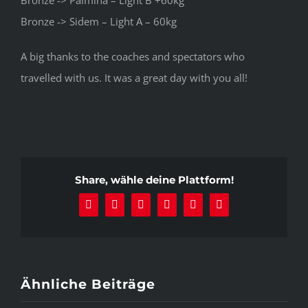
Bronze -> Sidem – Light A – 60kg
A big thanks to the coaches and spectators who
travelled with us. It was a great day with you all!
Share, wähle deine Plattform!
Facebook
X
Reddit
LinkedIn
Pinterest
E-
Mail
Ähnliche Beiträge