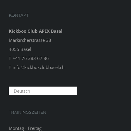
KONTAKT
Kickbox Club APEX Basel
Markircherstrasse 38
4055 Basel
+41 76 383 67 86
info@kickboxclubbasel.ch
Deutsch
TRAININGSZEITEN
Montag - Freitag