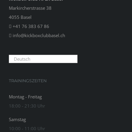
Markircherstrasse 38
4055 Basel
+41 76 383 67 86
info@kickboxclubbasel.ch
Deutsch
TRAININGSZEITEN
Montag - Freitag
18:00 - 21:30 Uhr
Samstag
10:00 - 11:00 Uhr