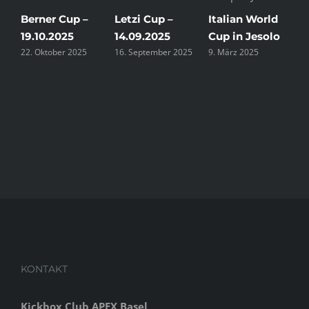
Berner Cup –
Letzi Cup –
Italian World
F
19.10.2025
14.09.2025
Cup in Jesolo
O
22. Oktober 2025
16. September 2025
9. März 2025
2
2
KONTAKT
Kickbox Club APEX Basel