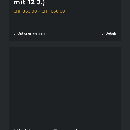
mit 12 J.)
gewählt
Preisspanne:
CHF
360.00
–
CHF
660.00
werden
CHF 360.00
bis
Optionen wählen
Details
Dieses
CHF 660.00
Produkt
weist
mehrere
Varianten
auf.
Die
Optionen
können
auf
der