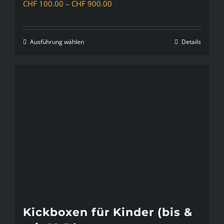
Preisspanne:
CHF
100.00
–
CHF
900.00
CHF 100.00
bis
Ausführung wählen
Details
Dieses
CHF 900.00
Produkt
weist
mehrere
Varianten
auf.
Die
Optionen
können
auf
der
Kickboxen für Kinder (bis &
Produktseite