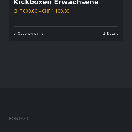
Kickboxen Erwachsene
Produktseite
Preisspanne:
CHF
600.00
–
CHF
1'100.00
gewählt
CHF 600.00
werden
bis
Optionen wählen
Details
Dieses
CHF 1'100.00
Produkt
weist
mehrere
Varianten
auf.
Die
Optionen
können
auf
KONTAKT
der