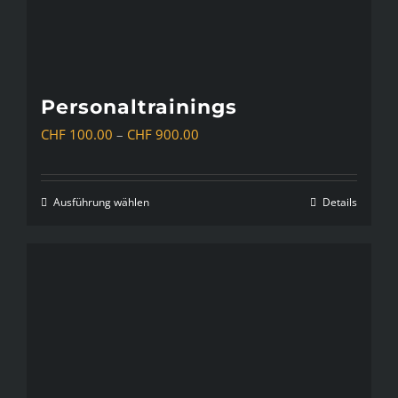
auf
der
Produktseite
gewählt
Personaltrainings
werden
Preisspanne:
CHF
100.00
–
CHF
900.00
CHF 100.00
bis
Ausführung wählen
Details
Dieses
CHF 900.00
Produkt
weist
mehrere
Varianten
auf.
Die