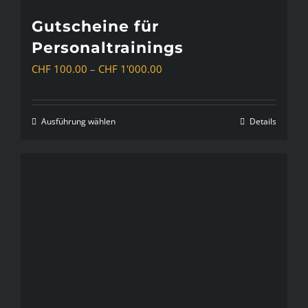
können
Gutscheine für
auf
Personaltrainings
der
Preisspanne:
Produktseite
CHF
100.00
–
CHF
1'000.00
CHF 100.00
gewählt
bis
werden
Ausführung wählen
Details
Dieses
CHF 1'000.00
Produkt
weist
mehrere
Varianten
auf.
Die
Optionen
können