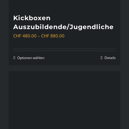
Kickboxen
Auszubildende/Jugendliche
Preisspanne:
CHF
480.00
–
CHF
880.00
CHF 480.00
bis
Optionen wählen
Details
Dieses
CHF 880.00
Produkt
weist
mehrere
Varianten
auf.
Die
Optionen