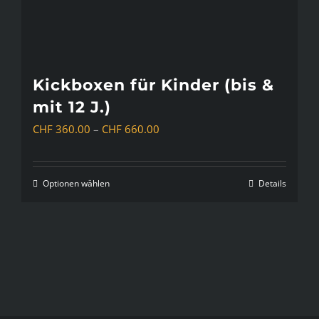
Optionen
können
auf
der
Kickboxen für Kinder (bis &
Produktseite
mit 12 J.)
gewählt
Preisspanne:
CHF
360.00
–
CHF
660.00
werden
CHF 360.00
bis
Optionen wählen
Details
Dieses
CHF 660.00
Produkt
weist
mehrere
Varianten
auf.