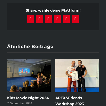
Share, wähle deine Plattform!
Facebook
X
Reddit
LinkedIn
Pinterest
E-
Mail
Ähnliche Beiträge
Kids Movie Night 2024
APEX&Friends
K
7. September 2024
5
Workshop 2023