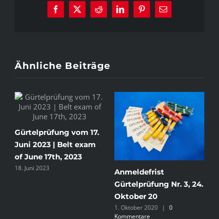
Facebook
X
Reddit
LinkedIn
Pinterest
E-
Mail
Ähnliche Beiträge
Gürtelprüfung vom 17.
Juni 2023 | Belt exam
of June 17th, 2023
18. Juni 2023
.
Anmeldefrist
E
Gürtelprüfung Nr. 3, 24.
2
4
,
Oktober 20
1. Oktober 2020
|
0
Kommentare