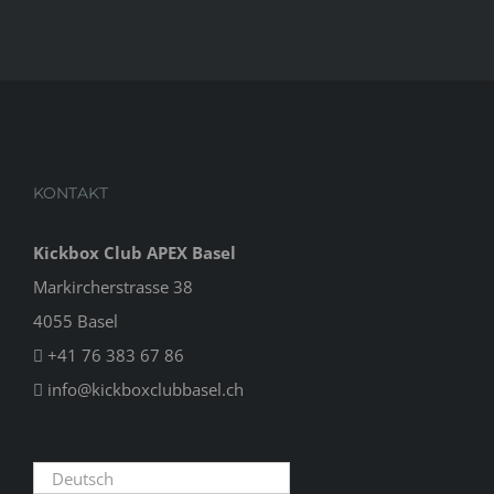
KONTAKT
Kickbox Club APEX Basel
Markircherstrasse 38
4055 Basel
+41 76 383 67 86
info@kickboxclubbasel.ch
Deutsch