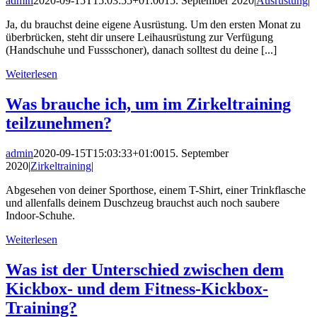
admin
2020-09-15T15:03:55+01:00
15. September 2020
|
Ausrüstung
|
Ja, du brauchst deine eigene Ausrüstung. Um den ersten Monat zu
überbrücken, steht dir unsere Leihausrüstung zur Verfügung
(Handschuhe und Fussschoner), danach solltest du deine [...]
Weiterlesen
Was brauche ich, um im Zirkeltraining
teilzunehmen?
admin
2020-09-15T15:03:33+01:00
15. September
2020
|
Zirkeltraining
|
Abgesehen von deiner Sporthose, einem T-Shirt, einer Trinkflasche
und allenfalls deinem Duschzeug brauchst auch noch saubere
Indoor-Schuhe.
Weiterlesen
Was ist der Unterschied zwischen dem
Kickbox- und dem Fitness-Kickbox-
Training?