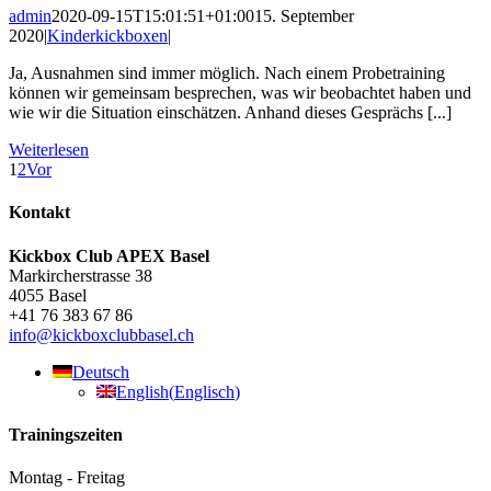
admin
2020-09-15T15:01:51+01:00
15. September
2020
|
Kinderkickboxen
|
Ja, Ausnahmen sind immer möglich. Nach einem Probetraining
können wir gemeinsam besprechen, was wir beobachtet haben und
wie wir die Situation einschätzen. Anhand dieses Gesprächs [...]
Weiterlesen
1
2
Vor
Kontakt
Kickbox Club APEX Basel
Markircherstrasse 38
4055 Basel
+41 76 383 67 86
info@kickboxclubbasel.ch
Deutsch
English
(
Englisch
)
Trainingszeiten
Montag - Freitag